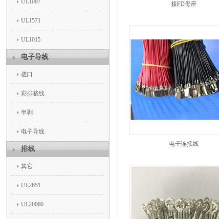
UL1007
接FD母座
UL1571
UL1015
电子导线
搓口
彩排裁线
半剥
电子导线
电子连接线
排线
其它
UL2651
UL20080