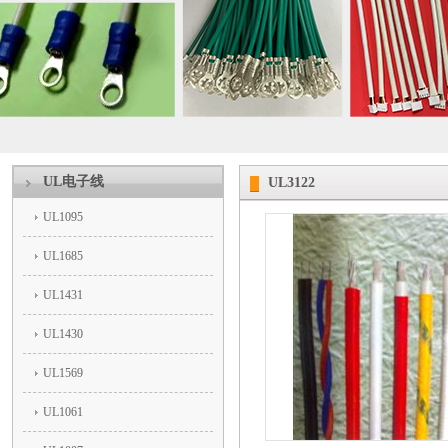
UL电子线
UL3122
UL1095
UL1685
UL1431
UL1430
UL1569
UL1061