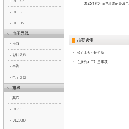
UL1007
3122硅胶外面包纤维耐高温
UL1571
UL1015
电子导线
推荐资讯
搓口
端子压著不良分析
彩排裁线
连接线加工注意事项
半剥
电子导线
排线
其它
UL2651
UL20080