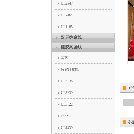
UL2547
UL2464
UL1185
双层绝缘线
硅胶高温线
其它
特软硅胶线
UL3135
产
UL3239
UL3122
1332
我
UL1330