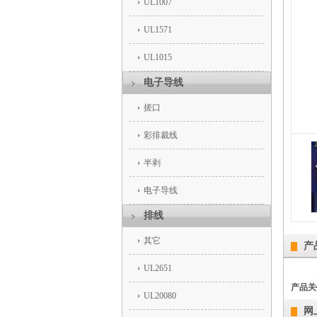
UL1007
UL1571
UL1015
电子导线
搓口
彩排裁线
半剥
电子导线
排线
其它
产
UL2651
产品关
UL20080
网