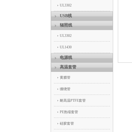
UL3302
USB线
辐照线
UL3302
UL1430
电源线
高温套管
黄腊管
缠绕管
耐高温PTFE套管
PE热缩套管
硅胶套管